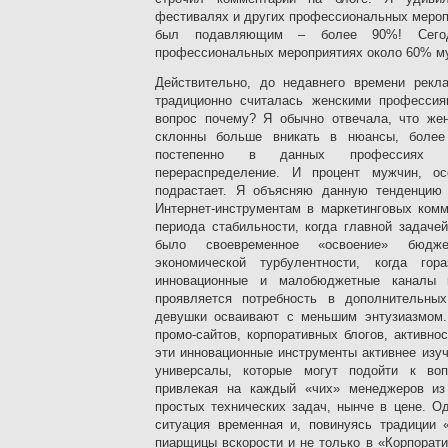
фестивалях и других профессиональных мероп
был подавляющим – более 90%! Сего
профессиональных мероприятиях около 60% 
Действительно, до недавнего времени рекл
традиционно считалась женскими профессия
вопрос почему? Я обычно отвечала, что же
склонны больше вникать в нюансы, более 
постепенно в данных профессиях пр
перераспределение. И процент мужчин, о
подрастает. Я объясняю данную тенденцию
Интернет-инструментам в маркетинговых комм
периода стабильности, когда главной задаче
было своевременное «освоение» бюдже
экономической турбулентности, когда гор
инновационные и малобюджетные каналы 
проявляется потребность в дополнительных
девушки осваивают с меньшим энтузиазмом.
промо-сайтов, корпоративных блогов, активно
эти инновационные инструменты активнее изу
универсалы, которые могут подойти к воп
привлекая на каждый «чих» менеджеров из
простых технических задач, нынче в цене. Од
ситуация временная и, повинуясь традиции 
пиарщицы вскорости и не только в «Корпорати