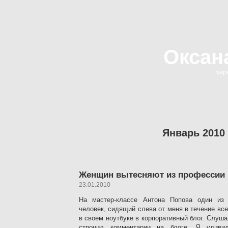
Оксан
марк
Январь 2010
Женщин вытесняют из профессии
23.01.2010
На мастер-классе Антона Попова один из
человек, сидящий слева от меня в течение все
в своем ноутбуке в корпоративный блог. Слуш
строчил комментарии на блоге. Я удиви