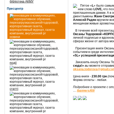
бібліотека АКМУ
Пятое «
L
» было самым
Пресцентр
нем слово
LOVE,
что поз
приглашенным дамам. А в з
джентльмены
Жанн Смотрич
Алексей Радян
вручили вс
женщинам живые ароматны
В течение всей презентаци
Оксаны Тодоровой «КОР
новини
личной подписью и вдохнов
сферах жизни от автора мо
Презентация книги Оксаны 
событием в среде интеллек
«5L» успешной презентации
Заказать книгу
Оксаны Т
події
сюда!»
вы
можете отправив
oksana.todorova@gmail.co
Цена книги -
230.00 грн
(по
Форма оплаты - любая.
Подробнее о проекте с от
статті
…
/banners/69/