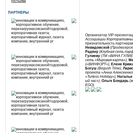
гостьова
ПАРТНЕРЫ
Организатор VIP-презента
Ассоциации Корпоративны
признательность партнера
Невидомской
(
Продюсерск
Радяну
(
Клубная сеть пар
Гулиеву
(
ТМ «ВИНА ГУЛИЕ
сеть «Мировая карта»),
Ма
(«ВИНФОРТ»),
Елене Криж
Богуш
(Bogush Time),
Ларис
проекта «Анна Алексеенко
«Turtess Holiday»),
Наталье
ый час»),
Ольге Бондарь
(ж
EGO).