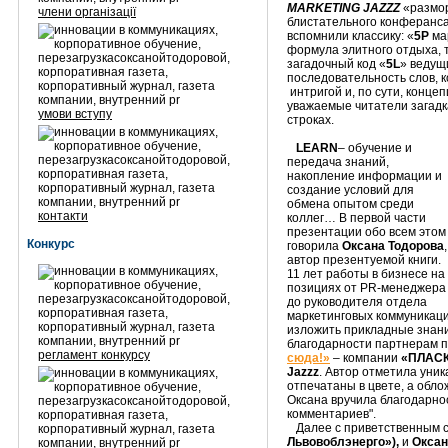
MARKETING JAZZZ
«размор
члени організації
блистательного конферанс
вспомнили классику: «
5P
мар
формула элитного отдыха, т
загадочный код «
5L
» ведущ
последовательность слов, 
интригой и, по сути, концеп
уважаемые читатели загадк
умови вступу
строках.
LEARN
– обучение и
передача знаний,
накопление информации и
создание условий для
обмена опытом среди
контакти
коллег… В первой части
презентации обо всем этом
Конкурс
говорила
Оксана Тодорова
,
автор презентуемой книги.
11 лет работы в бизнесе на
позициях от PR-менеджера
до руководителя отдела
маркетинговых коммуникаци
изложить прикладные знани
благодарности партнерам 
регламент конкурсу
сюда!»
– компании
«ПЛАС
Jazzz
. Автор отметила уник
отпечатаны в цвете, а обл
Оксана вручила благодарно
комментариев".
Далее с приветственным 
Львовоблэнерго»),
и
Оксан