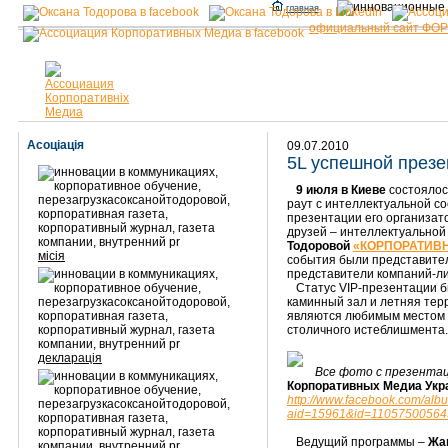
главная
официальный сайт ФО
Асоціація
09.07.2010
5L успешной презе
9 июля в Киеве
состоялос
раут с интеллектуальной с
презентации его организат
друзей – интеллектуальной
Тодоровой
«КОРПОРАТИВН
місія
события были представител
представители компаний-ли
Статус VIP-презентации б
каминный зал и летняя тер
являются любимым местом д
столичного истеблишмента
декларація
Все фото с презентац
Корпоративных Медиа Укр
http://www.facebook.com/alb
aid=15961&id=11057500564
Ведущий программы –
Жа