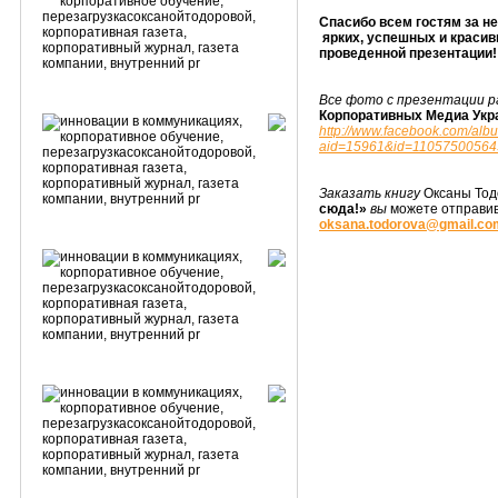
Спасибо всем гостям за н
ярких, успешных и красив
проведенной презентации!
Все фото с презентации 
Корпоративных Медиа Укр
http://www.facebook.com/alb
aid=15961&id=11057500564
Заказать книгу
Оксаны То
сюда!»
вы
можете отправив
oksana.todorova@gmail.co