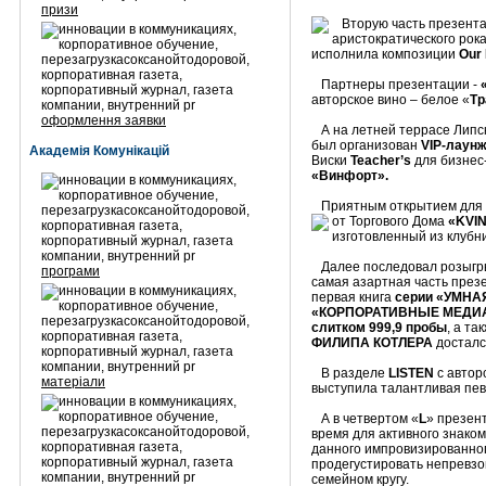
призи
Вторую часть презент
аристократического рок
исполнила композиции
Our 
Партнеры презентации -
авторское вино – белое «
Тр
оформлення заявки
А на летней террасе Липск
был организован
VIP
-лаун
Академія Комунікацій
Виски
Teacher’s
для бизнес
«Винфорт».
Приятным открытием для г
от Торгового
Дома
«
KVI
изготовленный из клубни
Далее последовал розыгры
програми
самая азартная часть презе
первая книга
серии «УМНА
«КОРПОРАТИВНЫЕ МЕДИ
слитком 999,9 пробы
, а та
ФИЛИПА КОТЛЕРА
досталс
В разделе
LISTEN
с автор
матеріали
выступила талантливая пе
А в четвертом «
L
» презен
время для активного знако
данного импровизированног
продегустировать непревзо
семейном кругу.