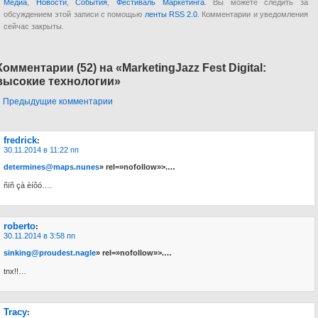
Медиа
,
Новости
,
События
,
Фестиваль Маркетинга
. Вы можете следить за
обсуждением этой записи с помощью
ленты RSS 2.0
. Комментарии и уведомления
сейчас закрыты.
Комментарии (52) на «MarketingJazz Fest Digital:
высокие технологии»
« Предыдущие комментарии
fredrick
:
30.11.2014 в 11:22 пп
determines@maps.nunes
» rel=»nofollow»>.…
ñïñ çà èíôó….
roberto
:
30.11.2014 в 3:58 пп
sinking@proudest.nagle
» rel=»nofollow»>.…
tnx!!…
Tracy
: