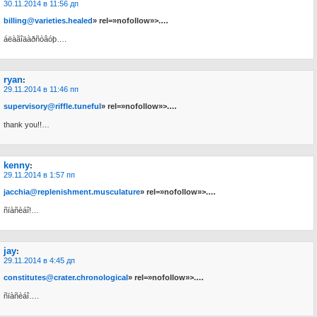
30.11.2014 в 11:56 дп
billing@varieties.healed
» rel=»nofollow»>.…
áëàãîäàðñòâóþ….
ryan
:
29.11.2014 в 11:46 пп
supervisory@riffle.tuneful
» rel=»nofollow»>.…
thank you!!…
kenny
:
29.11.2014 в 1:57 пп
jacchia@replenishment.musculature
» rel=»nofollow»>.…
ñïàñèáî!…
jay
:
29.11.2014 в 4:45 дп
constitutes@crater.chronological
» rel=»nofollow»>.…
ñïàñèáî….