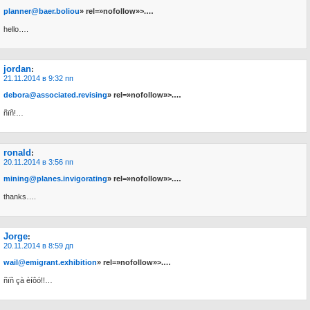
planner@baer.boliou
» rel=»nofollow»>.…
hello….
jordan
:
21.11.2014 в 9:32 пп
debora@associated.revising
» rel=»nofollow»>.…
ñïñ!…
ronald
:
20.11.2014 в 3:56 пп
mining@planes.invigorating
» rel=»nofollow»>.…
thanks….
Jorge
:
20.11.2014 в 8:59 дп
wail@emigrant.exhibition
» rel=»nofollow»>.…
ñïñ çà èíôó!!…