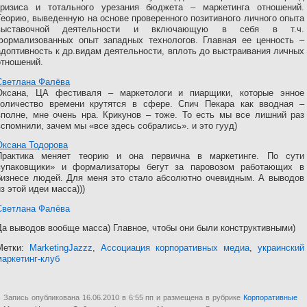
кризиса и тотального урезания бюджета – маркетинга отношений.
Теорию, выведенную на основе проверенного позитивного личного опыта
выставочной деятельности и включающую в себя в т.ч.
формализованных опыт западных технологов. Главная ее ценность –
адоптивность к др.видам деятельности, вплоть до выстраивания личных
отношений.
Светлана Фалёва
Оксана, ЦА фестиваля – маркетологи и пиарщики, которые энное
количество времени крутятся в сфере. Спич Пекара как вводная –
вполне, мне очень нра. Крикунов – тоже. То есть мы все лишний раз
вспомнили, зачем мы «все здесь собрались». и это гууд)
Оксана Тодорова
Практика меняет теорию и она первична в маркетинге. По сути
«упаковщики» и формализаторы бегут за паровозом работающих в
бизнесе людей. Для меня это стало абсолютно очевидным. А выводов
из этой идеи масса)))
Светлана Фалёва
Да выводов вообще масса) Главное, чтобы они были конструктивными)
Метки:
MarketingJazzz
,
Ассоциация корпоративных медиа
,
украинский
маркетинг-клуб
Запись опубликована 16.06.2010 в 6:55 пп и размещена в рубрике
Корпоративные