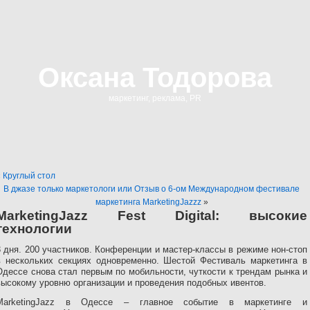
Оксана Тодорова
маркетинг, реклама, PR
«
Круглый стол
В джазе только маркетологи или Отзыв о 6-ом Международном фестивале
маркетинга MarketingJazzz
»
MarketingJazz Fest Digital: высокие
технологии
3 дня. 200 участников. Конференции и мастер-классы в режиме нон-стоп
в нескольких секциях одновременно. Шестой Фестиваль маркетинга в
Одессе снова стал первым по мобильности, чуткости к трендам рынка и
высокому уровню организации и проведения подобных ивентов.
MarketingJazz в Одессе – главное событие в маркетинге и