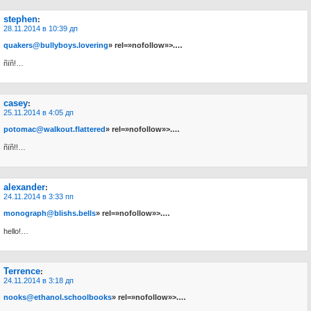
stephen
:
28.11.2014 в 10:39 дп
quakers@bullyboys.lovering
» rel=»nofollow»>.…
ñïñ!…
casey
:
25.11.2014 в 4:05 дп
potomac@walkout.flattered
» rel=»nofollow»>.…
ñïñ!!…
alexander
:
24.11.2014 в 3:33 пп
monograph@blishs.bells
» rel=»nofollow»>.…
hello!…
Terrence
:
24.11.2014 в 3:18 дп
nooks@ethanol.schoolbooks
» rel=»nofollow»>.…