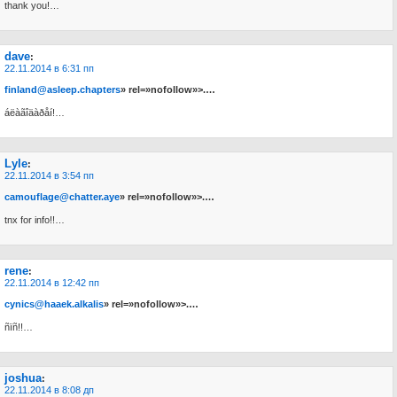
thank you!…
dave
:
22.11.2014 в 6:31 пп
finland@asleep.chapters
» rel=»nofollow»>.…
áëàãîäàðåí!…
Lyle
:
22.11.2014 в 3:54 пп
camouflage@chatter.aye
» rel=»nofollow»>.…
tnx for info!!…
rene
:
22.11.2014 в 12:42 пп
cynics@haaek.alkalis
» rel=»nofollow»>.…
ñïñ!!…
joshua
:
22.11.2014 в 8:08 дп