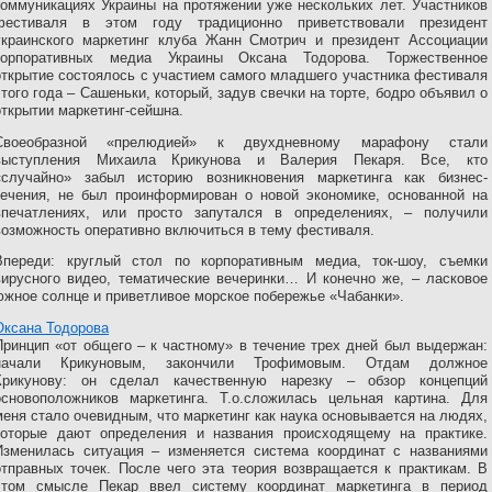
коммуникациях Украины на протяжении уже нескольких лет. Участников
фестиваля в этом году традиционно приветствовали президент
украинского маркетинг клуба Жанн Смотрич и президент Ассоциации
корпоративных медиа Украины Оксана Тодорова. Торжественное
открытие состоялось с участием самого младшего участника фестиваля
этого года – Сашеньки, который, задув свечки на торте, бодро объявил о
открытии маркетинг-сейшна.
Своеобразной «прелюдией» к двухдневному марафону стали
выступления Михаила Крикунова и Валерия Пекаря. Все, кто
«случайно» забыл историю возникновения маркетинга как бизнес-
течения, не был проинформирован о новой экономике, основанной на
впечатлениях, или просто запутался в определениях, – получили
возможность оперативно включиться в тему фестиваля.
Впереди: круглый стол по корпоративным медиа, ток-шоу, съемки
вирусного видео, тематические вечеринки… И конечно же, – ласковое
южное солнце и приветливое морское побережье «Чабанки».
Оксана Тодорова
Принцип «от общего – к частному» в течение трех дней был выдержан:
начали Крикуновым, закончили Трофимовым. Отдам должное
Крикунову: он сделал качественную нарезку – обзор концепций
основоположников маркетинга. Т.о.сложилась цельная картина. Для
меня стало очевидным, что маркетинг как наука основывается на людях,
которые дают определения и названия происходящему на практике.
Изменилась ситуация – изменяется система координат с названиями
отправных точек. После чего эта теория возвращается к практикам. В
этом смысле Пекар ввел систему координат маркетинга в период