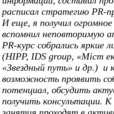
информации, составил про
расписал стратегию PR-п
И еще, я получил огромное
вспомнил неповторимую а
PR
-курс собрались яркие 
(HIPP, IDS group, «
Міст е
«Звездный путь» и др.) и
возможность проявить со
потенциал, обсудить акту
получить консультации. К
занятия проходят
в актив