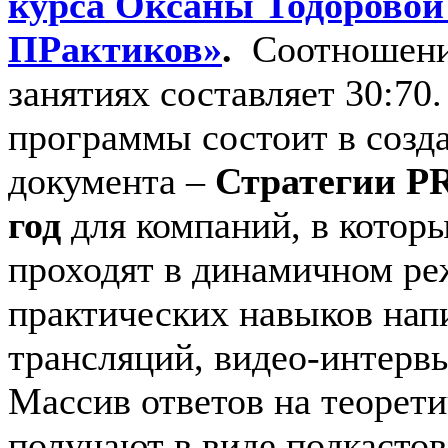
курса Оксаны Тодоровой
ПРактиков»
.
Соотношение
занятиях составляет 30:70
программы состоит в созд
документа –
Стратегии P
год
для компаний, в которы
проходят в динамичном ре
практических навыков напи
трансляций, видео-интервь
Массив ответов на теорет
получают в виде подкастов