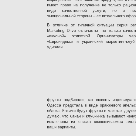
имеет право на получение не только рацио
виде качественной услуги, но и прия
эмоциональной стороны – ее визуального офо
В отличие от типичной ситуации серия ре
Marketing Drive отличается не только качес
«вкусной» этикеткой. Организаторы ме
«Евроиндекс» и украинский маркетинг-клуб 
удивили.
фрукты подбирали, так сказать индивидуал
Одесса предстала в виде оранжевого апельс
яблока. Какими будут фрукты в макетах других
думаю, что банан и клубничка вызывают нену
исключены из списка «взвешиваемых альте
ваши варианты.