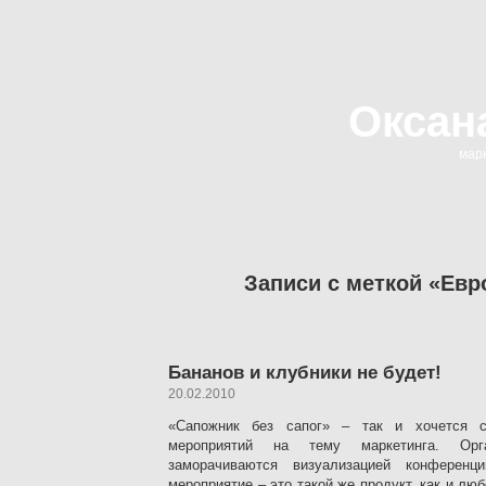
Оксан
марк
Записи с меткой «Евр
Бананов и клубники не будет!
20.02.2010
«Сапожник без сапог» – так и хочется с
мероприятий на тему маркетинга. Орг
заморачиваются визуализацией конферен
мероприятие – это такой же продукт, как и лю