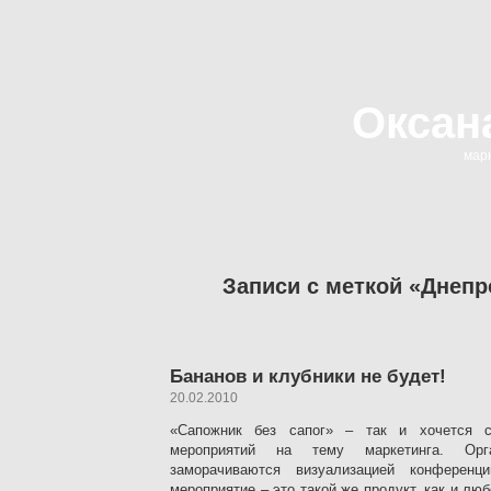
Оксан
марк
Записи с меткой «Днепр
Бананов и клубники не будет!
20.02.2010
«Сапожник без сапог» – так и хочется с
мероприятий на тему маркетинга. Орг
заморачиваются визуализацией конферен
мероприятие – это такой же продукт, как и лю