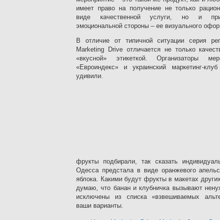
имеет право на получение не только рацио
виде качественной услуги, но и прия
эмоциональной стороны – ее визуального офо
В отличие от типичной ситуации серия ре
Marketing Drive отличается не только качес
«вкусной» этикеткой. Организаторы ме
«Евроиндекс» и украинский маркетинг-клуб 
удивили.
фрукты подбирали, так сказать индивидуал
Одесса предстала в виде оранжевого апельс
яблока. Какими будут фрукты в макетах других
думаю, что банан и клубничка вызывают нену
исключены из списка «взвешиваемых альте
ваши варианты.