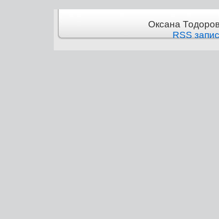
Оксана Тодоров
RSS запи