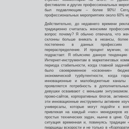
фестивалях и других профессиональных мероп
был подавляющим – более 90%! Сего
профессиональных мероприятиях около 60% 
Действительно, до недавнего времени рекл
традиционно считалась женскими профессия
вопрос почему? Я обычно отвечала, что же
склонны больше вникать в нюансы, более 
постепенно в данных профессиях пр
перераспределение. И процент мужчин, о
подрастает. Я объясняю данную тенденцию
Интернет-инструментам в маркетинговых комм
периода стабильности, когда главной задаче
было своевременное «освоение» бюдже
экономической турбулентности, когда гор
инновационные и малобюджетные каналы 
проявляется потребность в дополнительных
девушки осваивают с меньшим энтузиазмом.
промо-сайтов, корпоративных блогов, активно
эти инновационные инструменты активнее изу
универсалы, которые могут подойти к воп
привлекая на каждый «чих» менеджеров из
простых технических задач, нынче в цене. Од
ситуация временная и, повинуясь традиции 
пиарщицы вскорости и не только в «Корпорати