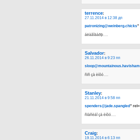
terrence
:
27.11.2014 в 12:38 дп
patronizing@weinberg.chicks
”
áëàãîäàðþ….
Salvador
:
26.11.2014 в 9:23 пп
sloop@mountainous.havisham
ñïñ çà èíôó….
Stanley
:
21.11.2014 в 9:58 пп
spenders@jade.spangled
” rel
ñïàñèáî çà èíôó….
Craig
:
19.11.2014 в 6:13 пп