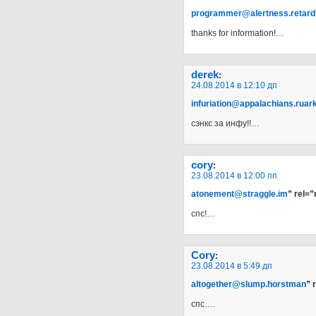
programmer@alertness.retard
thanks for information!…
derek
:
24.08.2014 в 12:10 дп
infuriation@appalachians.ruar
сэнкс за инфу!!…
cory
:
23.08.2014 в 12:00 пп
atonement@straggle.im
” rel=
спс!…
Cory
:
23.08.2014 в 5:49 дп
altogether@slump.horstman
” 
спс….