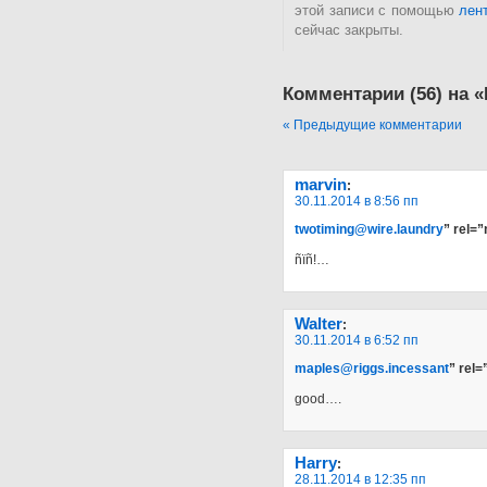
этой записи с помощью
лен
сейчас закрыты.
Комментарии (56) на
« Предыдущие комментарии
marvin
:
30.11.2014 в 8:56 пп
twotiming@wire.laundry
” rel=
ñïñ!…
Walter
:
30.11.2014 в 6:52 пп
maples@riggs.incessant
” rel
good….
Harry
:
28.11.2014 в 12:35 пп