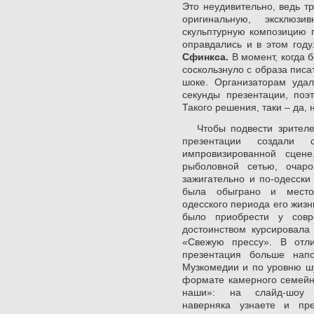
Это неудивительно, ведь т
оригинальную, эксклюз
скульптурную композицию 
оправдались и в этом году
Сфинкса.
В момент, когда 
соскользнуло с образа писа
шоке. Организаторам удал
секунды презентации, по
Такого решения, таки – да, 
Чтобы подвести зрителей
презентации создали 
импровизированной сцен
рыболовной сетью, оча
зажигательно и по-одесски
была обыграно и место 
одесского периода его жиз
было приобрести у совр
достоинством курсировала
«Свежую прессу». В отл
презентация больше нап
Музкомедии и по уровню шу
формате камерного семейно
наши»: на слайд-шо
наверняка узнаете и пре