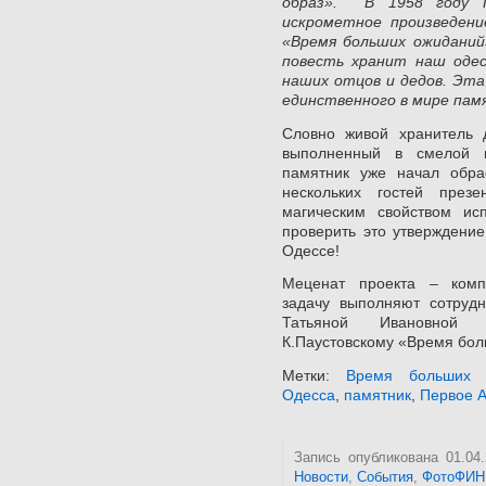
образ». В 1958 году П
искрометное произведени
«Время больших ожиданий
повесть хранит наш оде
наших отцов и дедов. Эта 
единственного в мире пам
Словно живой хранитель д
выполненный в смелой 
памятник уже начал обра
нескольких гостей през
магическим свойством ис
проверить это утверждение
Одессе!
Меценат проекта – комп
задачу выполняют сотрудн
Татьяной Ивановной Л
К.Паустовскому «Время бол
Метки:
Время больших 
Одесса
,
памятник
,
Первое 
Запись опубликована 01.04
Новости
,
События
,
ФотоФИ