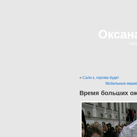
Оксан
марк
«
Сало є, горілка буде!
Мобильные маркет
Время больших о