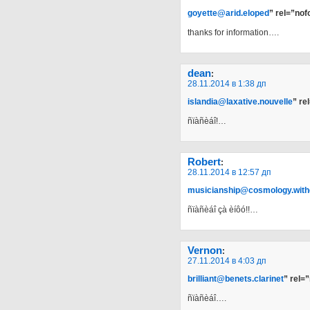
goyette@arid.eloped
” rel=”nof
thanks for information….
dean
:
28.11.2014 в 1:38 дп
islandia@laxative.nouvelle
” re
ñïàñèáî!…
Robert
:
28.11.2014 в 12:57 дп
musicianship@cosmology.wit
ñïàñèáî çà èíôó!!…
Vernon
:
27.11.2014 в 4:03 дп
brilliant@benets.clarinet
” rel=
ñïàñèáî….