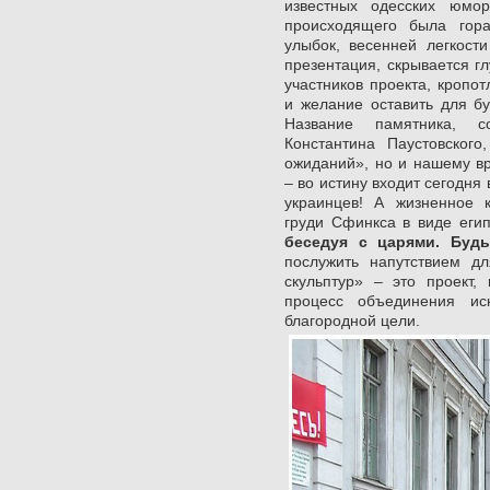
известных одесских юмо
происходящего была гор
улыбок, весенней легкост
презентация, скрывается г
участников проекта, кропо
и желание оставить для б
Название памятника, с
Константина Паустовског
ожиданий», но и нашему в
– во истину входит сегодня
украинцев! А жизненное к
груди Сфинкса в виде еги
беседуя c царями. Будь
послужить напутствием д
скульптур» – это проект,
процесс объединения ис
благородной цели.