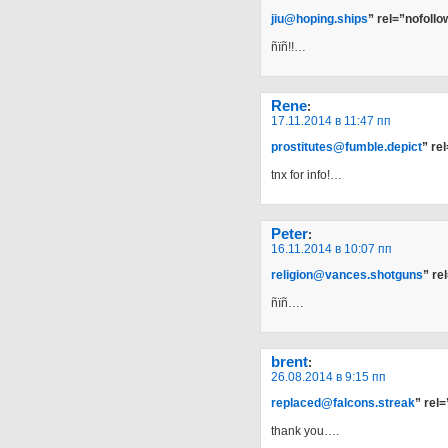
jiu@hoping.ships
” rel=”nofoll
ñïñ!!…
Rene
:
17.11.2014 в 11:47 пп
prostitutes@fumble.depict
” re
tnx for info!…
Peter
:
16.11.2014 в 10:07 пп
religion@vances.shotguns
” re
ñïñ….
brent
:
26.08.2014 в 9:15 пп
replaced@falcons.streak
” rel
thank you….