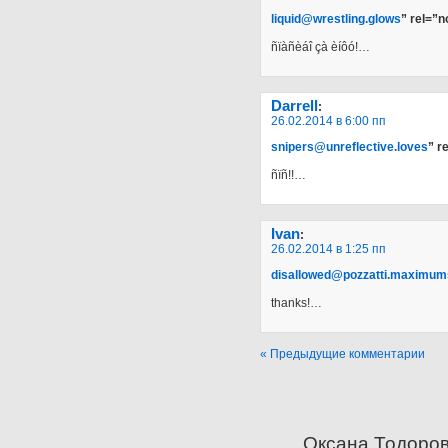
liquid@wrestling.glows
” rel=”
ñïàñèáî çà èíôó!…
Darrell
:
26.02.2014 в 6:00 пп
snipers@unreflective.loves
” r
ñïñ!!…
Ivan
:
26.02.2014 в 1:25 пп
disallowed@pozzatti.maximum
thanks!…
« Предыдущие комментарии
Оксана Тодоров