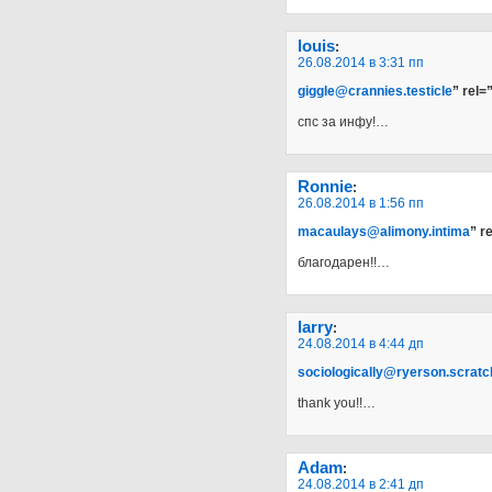
louis
:
26.08.2014 в 3:31 пп
giggle@crannies.testicle
” rel=
спс за инфу!…
Ronnie
:
26.08.2014 в 1:56 пп
macaulays@alimony.intima
” r
благодарен!!…
larry
:
24.08.2014 в 4:44 дп
sociologically@ryerson.scratc
thank you!!…
Adam
:
24.08.2014 в 2:41 дп