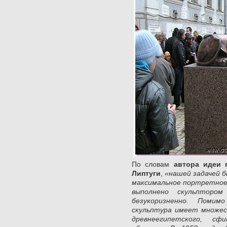
По словам
автора идеи 
Липтуги
,
«нашей задачей б
максимальное портретное 
выполнено скульпторо
безукоризненно. Помим
скульптура имеет множест
древнеегипетского, сфи