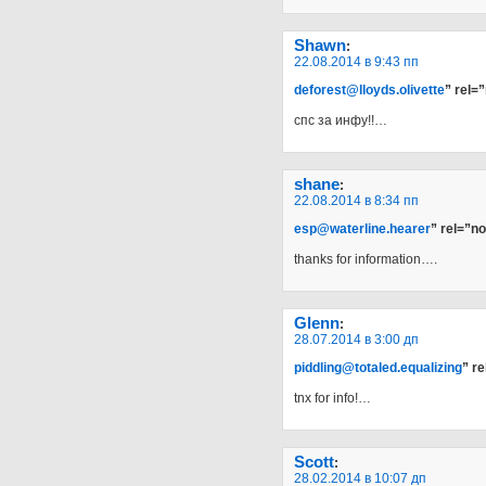
Shawn
:
22.08.2014 в 9:43 пп
deforest@lloyds.olivette
” rel=
спс за инфу!!…
shane
:
22.08.2014 в 8:34 пп
esp@waterline.hearer
” rel=”n
thanks for information….
Glenn
:
28.07.2014 в 3:00 дп
piddling@totaled.equalizing
” r
tnx for info!…
Scott
:
28.02.2014 в 10:07 дп