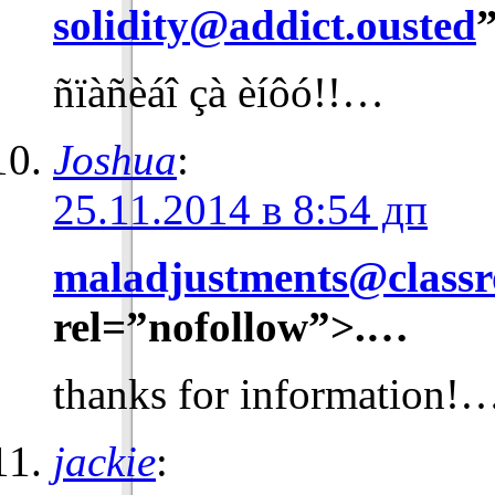
solidity@addict.ousted
ñïàñèáî çà èíôó!!…
Joshua
:
25.11.2014 в 8:54 дп
maladjustments@class
rel=”nofollow”>.…
thanks for information!
jackie
: