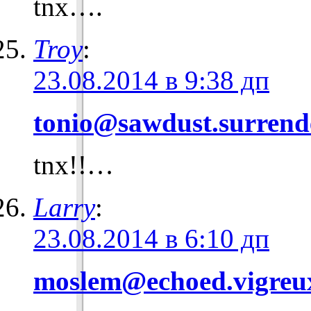
tnx….
Troy
:
23.08.2014 в 9:38 дп
tonio@sawdust.surrend
tnx!!…
Larry
:
23.08.2014 в 6:10 дп
moslem@echoed.vigreu