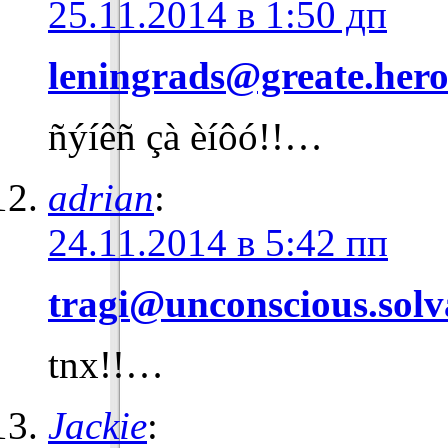
25.11.2014 в 1:50 дп
leningrads@greate.hero
ñýíêñ çà èíôó!!…
adrian
:
24.11.2014 в 5:42 пп
tragi@unconscious.solv
tnx!!…
Jackie
: