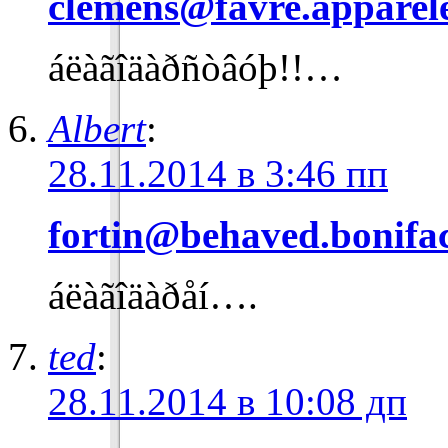
clemens@favre.apparel
áëàãîäàðñòâóþ!!…
Albert
:
28.11.2014 в 3:46 пп
fortin@behaved.bonifa
áëàãîäàðåí….
ted
:
28.11.2014 в 10:08 дп