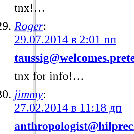
tnx!…
Roger
:
29.07.2014 в 2:01 пп
taussig@welcomes.prete
tnx for info!…
jimmy
:
27.02.2014 в 11:18 дп
anthropologist@hilpre