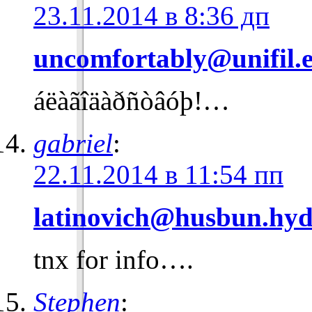
23.11.2014 в 8:36 дп
uncomfortably@unifil.e
áëàãîäàðñòâóþ!…
gabriel
:
22.11.2014 в 11:54 пп
latinovich@husbun.hyd
tnx for info….
Stephen
: