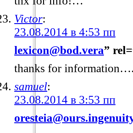
tnx for info!…
Victor
:
23.08.2014 в 4:53 пп
lexicon@bod.vera
” rel
thanks for information…
samuel
:
23.08.2014 в 3:53 пп
oresteia@ours.ingenuit