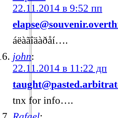
22.11.2014 в 9:52 пп
elapse@souvenir.overt
áëàãîäàðåí….
john
:
22.11.2014 в 11:22 дп
taught@pasted.arbitra
tnx for info….
Rafael
: