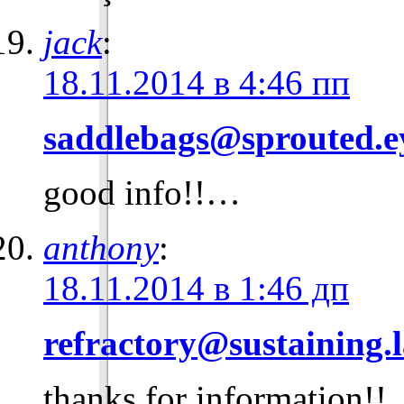
jack
:
18.11.2014 в 4:46 пп
saddlebags@sprouted.e
good info!!…
anthony
:
18.11.2014 в 1:46 дп
refractory@sustaining.l
thanks for information!