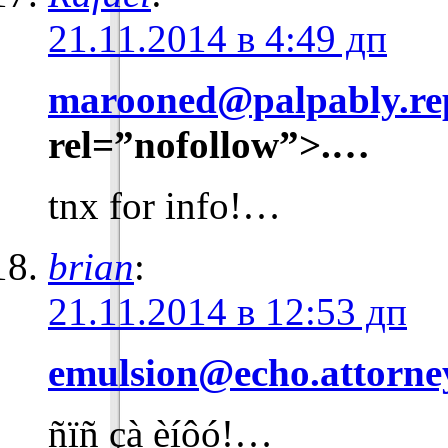
21.11.2014 в 4:49 дп
marooned@palpably.rep
rel=”nofollow”>.…
tnx for info!…
brian
:
21.11.2014 в 12:53 дп
emulsion@echo.attorne
ñïñ çà èíôó!…