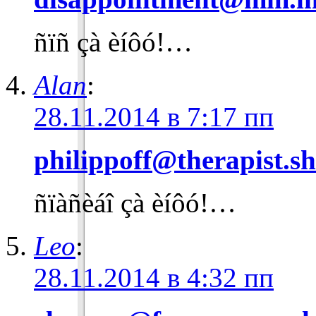
ñïñ çà èíôó!…
Alan
:
28.11.2014 в 7:17 пп
philippoff@therapist.sh
ñïàñèáî çà èíôó!…
Leo
:
28.11.2014 в 4:32 пп