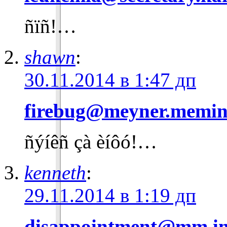
ñïñ!…
shawn
:
30.11.2014 в 1:47 дп
firebug@meyner.memin
ñýíêñ çà èíôó!…
kenneth
:
29.11.2014 в 1:19 дп
disappointment@mm.i